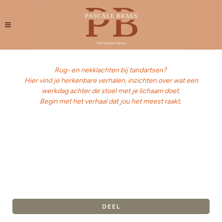
Rug- en nekklachten bij tandartsen?
Hier vind je herkenbare verhalen, inzichten over wat een
werkdag achter de stoel met je lichaam doet.
Begin met het verhaal dat jou het meest raakt.
DEEL