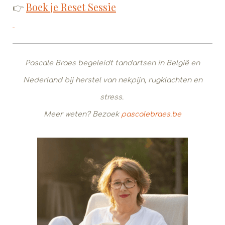
Boek je Reset Sessie
👉
Pascale Braes begeleidt tandartsen in België en
Nederland bij herstel van nekpijn, rugklachten en
stress.
Meer weten? Bezoek
pascalebraes.be